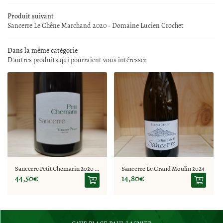
LA BOUTIQUE
Produit suivant
Sancerre Le Chêne Marchand 2020 - Domaine Lucien Crochet
02 77 64 98 91
NOS SERVICES
Dans la même catégorie
REJOIGNEZ-NOUS
D'autres produits qui pourraient vous intéresser
CAVE À VINS
SPIRITUEUX
RESTEZ INFO
ITÉS ET ÉVÉNEMENTS
Inscription Newsle
CONTACT
Sancerre Petit Chemarin 2020 - Domaine Pinard
Sancerre Le Grand Moulin 2024
44,50€
14,80€