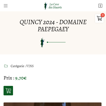


10 Rue Paul Lasnier
18700 Aubigny sur Nère

02 77 64 98 91
QUINCY 2024 - DOMAINE
PAEPEGAEY
0,00
€
Vider
Catégorie :
VINS

Adresse email de réception

Prix :
9,70€
Il n'y a aucun produit dans votre panier
Voir notre sélection
Recopier le code ci-contre

Rafraîchir le captcha
