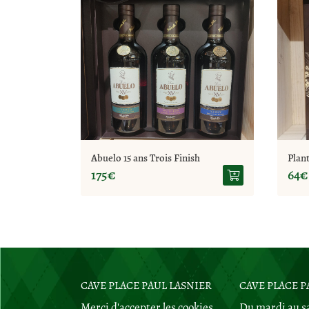
Abuelo 15 ans Trois Finish
Plan
175€
64€
DU PRIEURÉ
CAVE PLACE PAUL LASNIER
CAVE RUE DU PRI
CAVE PLACE P
Merci d'accepter les cookies
Du mardi au sa