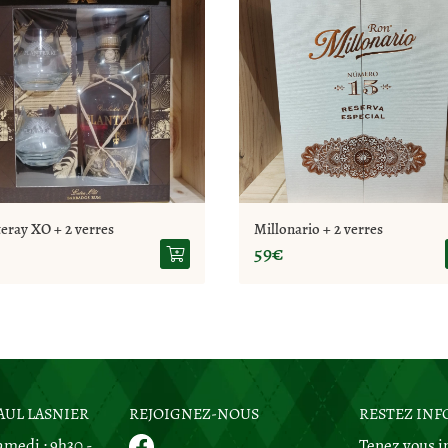
teray XO + 2 verres
Millonario + 2 verres
59€
EURÉ
AUL LASNIER
CAVE PLACE PAUL LASNIER
REJOIGNEZ-NOUS
CAVE RUE DU PRIEURÉ
RESTEZ IN
medi : 9h30 -
Merci d'accepter les cookies
Tenez vous i