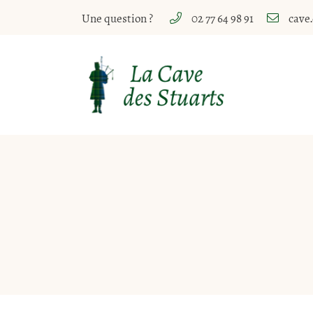
Une question ?
02 77 64 98 91
10 Rue Paul Lasnier
18700 Aubigny sur Nère
02 77 64 98 91
Adresse email de réception
