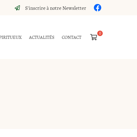
S'inscrire à notre Newsletter

PIRITUEUX
ACTUALITÉS
CONTACT
0,00
€
Vider
Il n'y a aucun produit dans votre panier
Voir notre sélection