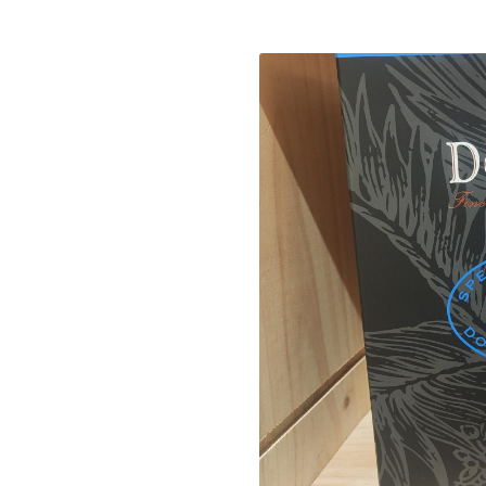
s à l'adresse
ant
le