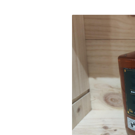
s à l'adresse
ant
le