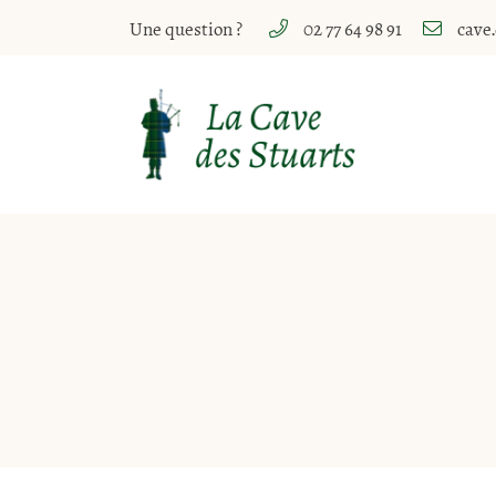
Une question ?
02 77 64 98 91
10 Rue Paul Lasnier
18700 Aubigny sur Nère
02 77 64 98 91
Adresse email de réception
