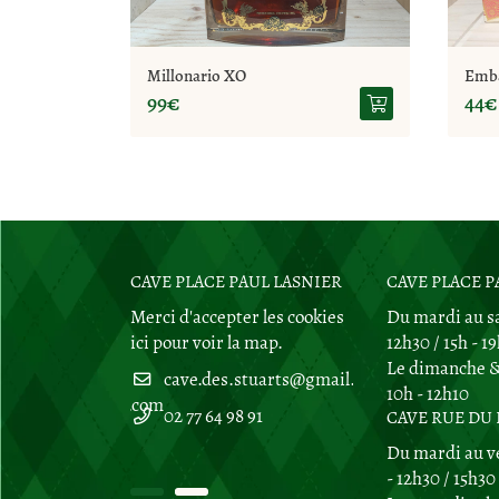
Millonario XO
Emb
99€
44€
DU PRIEURÉ
CAVE PLACE PAUL LASNIER
CAVE RUE DU PRI
CAVE PLACE P
Merci d'accepter les cookies
Du mardi au sa
ubigny sur Nère
ici
pour voir la map.
18700 Aubigny
12h30 / 15h - 1
 la carte
Afficher la car
Le dimanche & 
10h - 12h10
02 77 64 98 91
CAVE RUE DU
 98 91
02 77 64 98 91
Du mardi au v
- 12h30 / 15h30