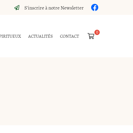
S'inscrire à notre Newsletter

PIRITUEUX
ACTUALITÉS
CONTACT
0,00
€
Vider
Il n'y a aucun produit dans votre panier
Voir notre sélection