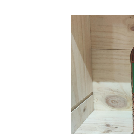
s à l'adresse
ant
le