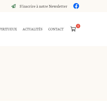
S'inscrire à notre Newsletter

PIRITUEUX
ACTUALITÉS
CONTACT
0,00
€
Vider
Il n'y a aucun produit dans votre panier
Voir notre sélection