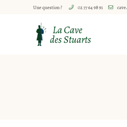
Une question ?
02 77 64 98 91
10 Rue Paul Lasnier
18700 Aubigny sur Nère
02 77 64 98 91
Adresse email de réception
