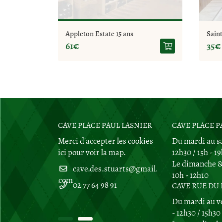
Appleton Estate 15 ans
Sain
61€
35€
DU PRIEURÉ
CAVE PLACE PAUL LASNIER
CAVE RUE DU PRI
CAVE PLACE P
Merci d'accepter les cookies
Du mardi au sa
ubigny sur Nère
ici
pour voir la map.
18700 Aubigny
12h30 / 15h - 1
 la carte
Afficher la car
Le dimanche & 
10h - 12h10
02 77 64 98 91
CAVE RUE DU
 98 91
02 77 64 98 91
Du mardi au v
- 12h30 / 15h30