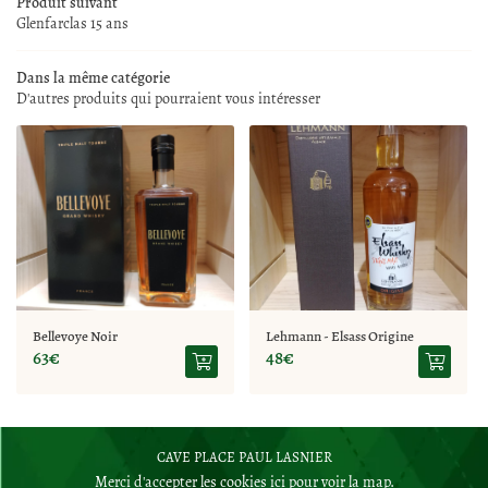
Produit suivant
LA BOUTIQUE
Glenfarclas 15 ans
02 77 64 98 91
NOS SERVICES
Dans la même catégorie
D'autres produits qui pourraient vous intéresser
REJOIGNEZ-NOUS
CAVE À VINS
SPIRITUEUX
RESTEZ INFO
ITÉS ET ÉVÉNEMENTS
Inscription Newsle
CONTACT
Bellevoye Noir
Lehmann - Elsass Origine
63€
48€
CAVE PLACE PAUL LASNIER
Merci d'accepter les cookies
ici
pour voir la map.