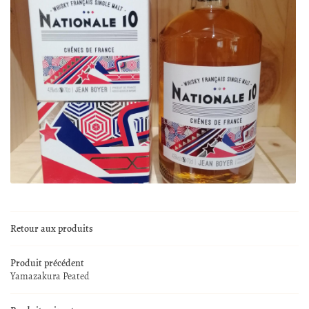
En cochant cette case, vous consentez à recevoir nos propositions commerciales à l'adresse
email indiqué ci-dessus. Vous pouvez vous désinscrire à tout moment en utilisant
le
formulaire de désinscription
.
0,00
€
Valider votre panier
Inscription
Retour aux produits
Produit précédent
Yamazakura Peated
ACCUEIL
UNE QUESTION 