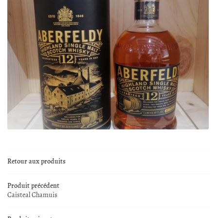
En cochant cette case, vous consentez à recevoir nos propositions commerciales à l'adresse
email indiqué ci-dessus. Vous pouvez vous désinscrire à tout moment en utilisant
le
formulaire de désinscription
.
0,00
€
Valider votre panier
Inscription
Retour aux produits
Produit précédent
Caisteal Chamuis
ACCUEIL
UNE QUESTION 