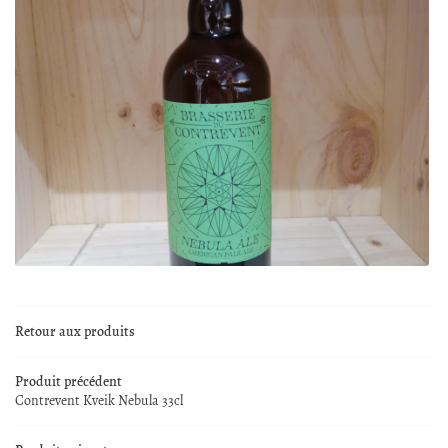
En cochant cette case, vous consentez à recevoir nos propositions commerciales à l'adresse
email indiqué ci-dessus. Vous pouvez vous désinscrire à tout moment en utilisant
le
formulaire de désinscription
.
0,00
€
Valider votre panier
Inscription
Retour aux produits
Produit précédent
Contrevent Kveik Nebula 33cl
ACCUEIL
UNE QUESTION 