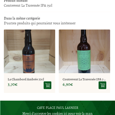
Produit suivant
LA BOUTIQUE
Contrevent La Traversée IPA 75cl
02 77 64 98 91
NOS SERVICES
Dans la même catégorie
D'autres produits qui pourraient vous intéresser
REJOIGNEZ-NOUS
CAVE À VINS
SPIRITUEUX
RESTEZ INFO
ITÉS ET ÉVÉNEMENTS
Inscription Newsle
CONTACT
La Chambord Ambrée 33cl
Contrevent La Traversée IPA 75cl
3,70€
6,90€
CAVE PLACE PAUL LASNIER
Merci d'accepter les cookies
ici
pour voir la map.