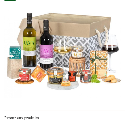
En cochant cette case, vous consentez à recevoir nos propositions commerciales à l'adresse
email indiqué ci-dessus. Vous pouvez vous désinscrire à tout moment en utilisant
le
formulaire de désinscription
.
0,00
€
Valider votre panier
Inscription
Retour aux produits
ACCUEIL