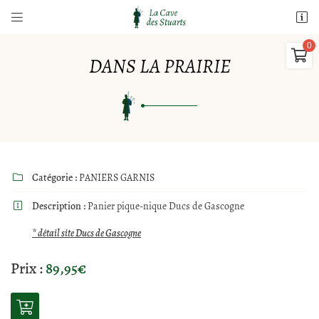


10 Rue Paul Lasnier
18700 Aubigny sur Nère

02 77 64 98 91
DANS LA PRAIRIE
0,00
€
Vider
Catégorie :
PANIERS GARNIS

Description :
Panier pique-nique Ducs de Gascogne

Adresse email de réception

* détail site Ducs de Gascogne
Il n'y a aucun produit dans votre panier
Voir notre sélection
Recopier le code ci-contre

Prix :
89,95€
Rafraîchir le captcha
