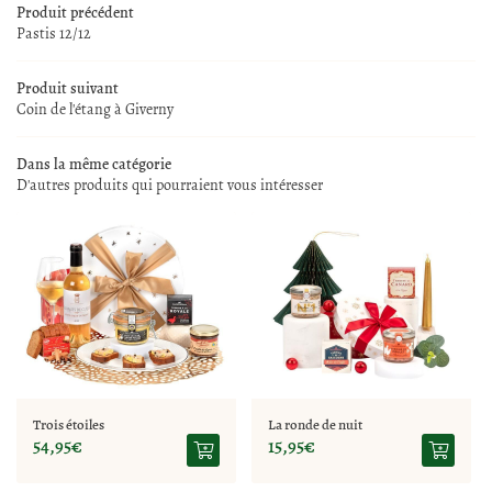
UNE QUESTION 
Produit précédent
Pastis 12/12
LA BOUTIQUE
02 77 64 98 91
Produit suivant
Coin de l'étang à Giverny
NOS SERVICES
REJOIGNEZ-NOUS
Dans la même catégorie
CAVE À VINS
D'autres produits qui pourraient vous intéresser
SPIRITUEUX
RESTEZ INFO
ITÉS ET ÉVÉNEMENTS
Inscription Newsle
CONTACT
Trois étoiles
La ronde de nuit
54,95€
15,95€