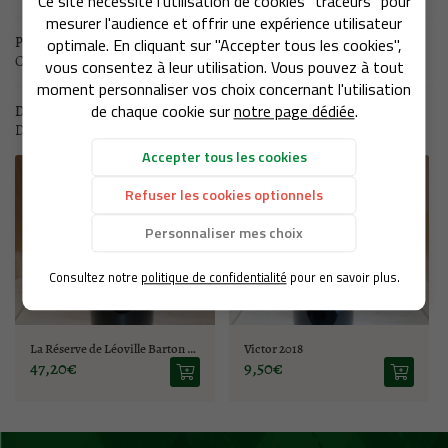
Ce site nécessite l'utilisation de cookies "traceurs" pour
mesurer l'audience et offrir une expérience utilisateur
LA BOUTIQUE
Produit suivant
optimale. En cliquant sur "Accepter tous les cookies",
02 77 64 98 91
Château Joanna 2019
vous consentez à leur utilisation. Vous pouvez à tout
NOS SERVICES
moment personnaliser vos choix concernant l'utilisation
de chaque cookie sur
notre page dédiée
.
Dans la même catégorie
REJOIGNEZ-NOUS
D'autres produits qui pourraient vous intéresser
CAVE À VINS
Accepter tous les cookies
SPIRITUEUX
Refuser les cookies optionnels
RESTEZ INFO
Personnaliser mes choix
ITÉS ET ÉVÉNEMENTS
Inscription Newsle
Consultez notre
politique de confidentialité
pour en savoir plus.
CONTACT
La Réserve de Léoville Barton 2018
Victor 2018
47,20€
9,50€