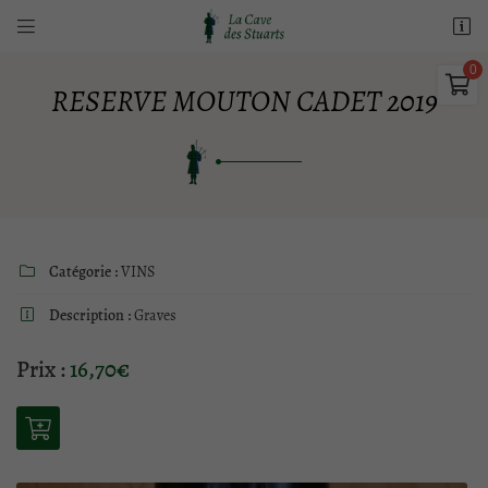


10 Rue Paul Lasnier
18700 Aubigny sur Nère

02 77 64 98 91
RESERVE MOUTON CADET 2019
0,00
€
Vider
Catégorie :
VINS

Description :
Graves

Adresse email de réception

Il n'y a aucun produit dans votre panier
Prix :
16,70€
Voir notre sélection
Recopier le code ci-contre

Rafraîchir le captcha
