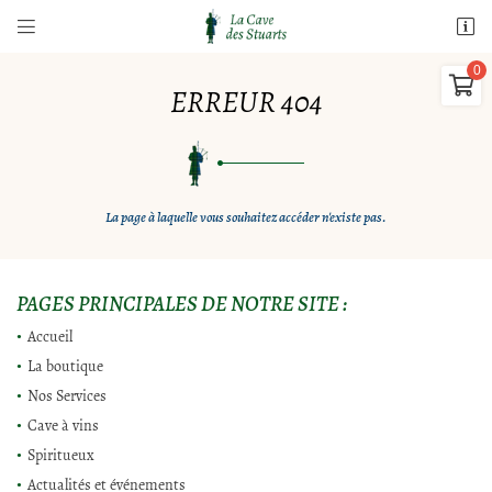


10 Rue Paul Lasnier
18700 Aubigny sur Nère

02 77 64 98 91
ERREUR 404
0,00
€
Vider
La page à laquelle vous souhaitez accéder n'existe pas.
PAGES PRINCIPALES DE NOTRE SITE :
Adresse email de réception

Accueil
Il n'y a aucun produit dans votre panier
La boutique
Voir notre sélection
Nos Services
Recopier le code ci-contre

Cave à vins
Rafraîchir le captcha

Spiritueux
Actualités et événements