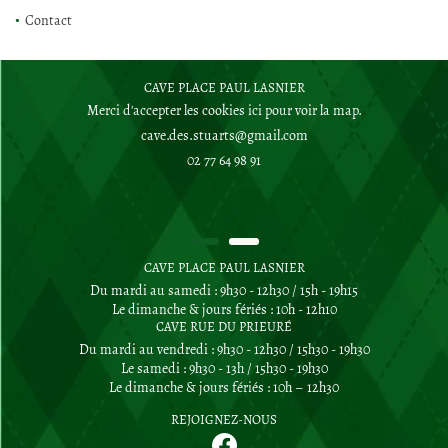
ACCUEIL
Contact
UNE QUESTION 
LA BOUTIQUE
CAVE PLACE PAUL LASNIER
En cochant cette case, vous consentez à recevoir nos propositions commerciales à l'adresse
02 77 64 98 91
email indiqué ci-dessus. Vous pouvez vous désinscrire à tout moment en utilisant
le
Merci d'accepter les cookies
ici
pour voir la map.
formulaire de désinscription
.
0,00
€
NOS SERVICES
Valider votre panier
Inscription
REJOIGNEZ-NOUS
02 77 64 98 91
CAVE À VINS
SPIRITUEUX
RESTEZ INFO
CAVE PLACE PAUL LASNIER
ITÉS ET ÉVÉNEMENTS
Du mardi au samedi : 9h30 - 12h30 / 15h - 19h15
Le dimanche & jours fériés : 10h - 12h10
Inscription Newsle
CAVE RUE DU PRIEURÉ
CONTACT
Du mardi au vendredi : 9h30 - 12h30 / 15h30 - 19h30
Le samedi : 9h30 - 13h / 15h30 - 19h30
Le dimanche & jours fériés : 10h – 12h30
REJOIGNEZ-NOUS