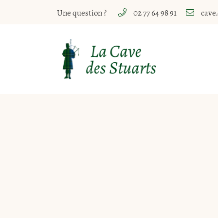
Une question ?
02 77 64 98 91
10 Rue Paul Lasnier
18700 Aubigny sur Nère
02 77 64 98 91
Adresse email de réception
