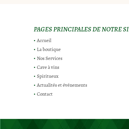
Recopier le code ci-contre

Rafraîchir le captcha

PAGES PRINCIPALES DE NOTRE SIT
En cochant cette case, vous consentez à recevoir nos propositions commerciale
email indiqué ci-dessus. Vous pouvez vous désinscrire à tout moment en utilis
Accueil
formulaire de désinscription
.
La boutique
Inscription
Nos Services
Cave à vins
Spiritueux
Actualités et événements
Contact