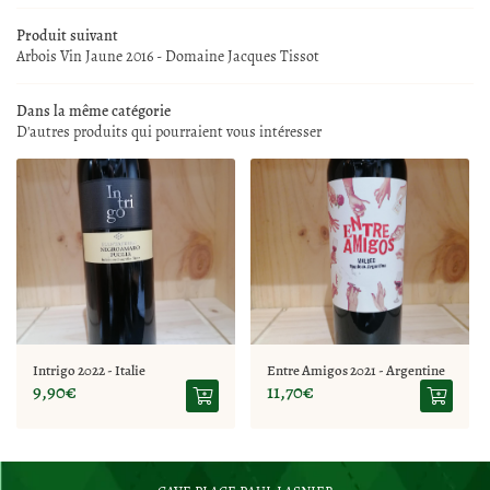
LA BOUTIQUE
Produit suivant
Arbois Vin Jaune 2016 - Domaine Jacques Tissot
02 77 64 98 91
NOS SERVICES
Dans la même catégorie
REJOIGNEZ-NOUS
D'autres produits qui pourraient vous intéresser
CAVE À VINS
SPIRITUEUX
RESTEZ INFO
ITÉS ET ÉVÉNEMENTS
Inscription Newsle
CONTACT
Intrigo 2022 - Italie
Entre Amigos 2021 - Argentine
9,90€
11,70€