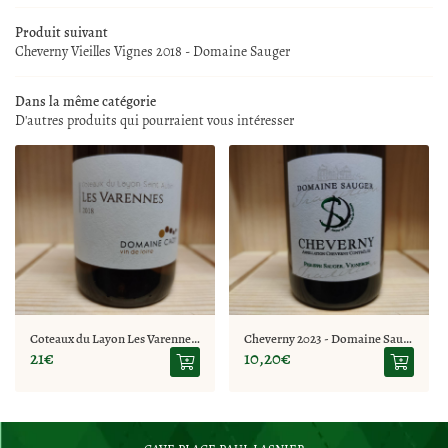
LA BOUTIQUE
Produit suivant
Cheverny Vieilles Vignes 2018 - Domaine Sauger
02 77 64 98 91
NOS SERVICES
Dans la même catégorie
REJOIGNEZ-NOUS
D'autres produits qui pourraient vous intéresser
CAVE À VINS
SPIRITUEUX
RESTEZ INFO
ITÉS ET ÉVÉNEMENTS
Inscription Newsle
CONTACT
Coteaux du Layon Les Varennes 2018 - Domaine Cady
Cheverny 2023 - Domaine Sauger
21€
10,20€