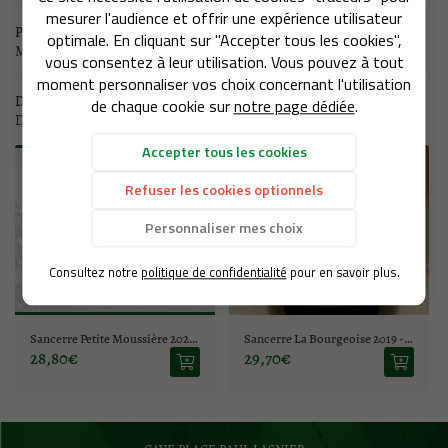
mesurer l'audience et offrir une expérience utilisateur
LA BOUTIQUE
Produit suivant
optimale. En cliquant sur "Accepter tous les cookies",
Menetou Salon Morogues 2023- Domaine Pellé
02 77 64 98 91
vous consentez à leur utilisation. Vous pouvez à tout
NOS SERVICES
moment personnaliser vos choix concernant l'utilisation
Dans la même catégorie
de chaque cookie sur
notre page dédiée
.
REJOIGNEZ-NOUS
D'autres produits qui pourraient vous intéresser
CAVE À VINS
Accepter tous les cookies
SPIRITUEUX
Refuser les cookies optionnels
RESTEZ INFO
Personnaliser mes choix
ITÉS ET ÉVÉNEMENTS
Inscription Newsle
Consultez notre
politique de confidentialité
pour en savoir plus.
CONTACT
Sancerre Petite Moussière 2021 - Domaine Alphonse Mellot
Sancerre La Bourgeoise 2019 - Domaine Bourgeois
28,80€
29,70€